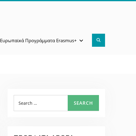
Search
Ευρωπαϊκά Προγράμματα Erasmus+
Search
SEARCH
for: