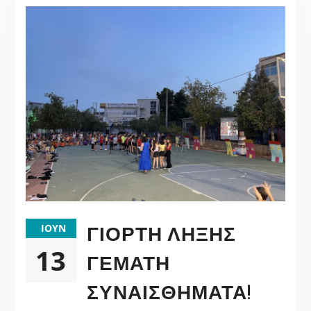
ΓΙΟΡΤΉ ΛΉΞΗΣ
ΙΟΎΝ
13
ΓΕΜΆΤΗ
ΣΥΝΑΙΣΘΉΜΑΤΑ!