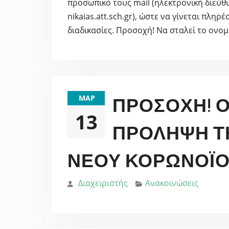
προσωπικό τους mail (ηλεκτρονική διεύθ
nikaias.att.sch.gr), ώστε να γίνεται πληρ
διαδικασίες. Προσοχή! Να σταλεί το ον
ΜΑΡ
ΠΡΟΣΟΧΉ! Ο
13
ΠΡΌΛΗΨΗ Τ
ΝΈΟΥ ΚΟΡΩΝΟΪΟΎ
Διαχειριστής
Ανακοινώσεις