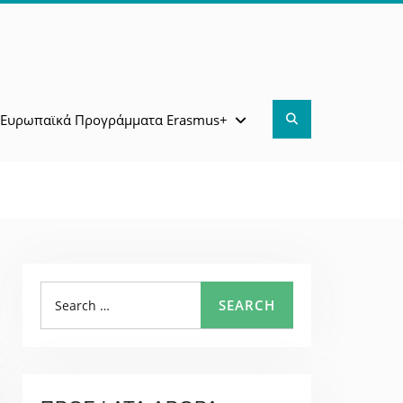
Search
Ευρωπαϊκά Προγράμματα Erasmus+
Search
SEARCH
for: