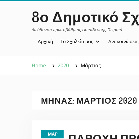
Skip
περιεχόμενο
8ο Δημοτικό Σχ
to
content
Διεύθυνση πρωτοβάθμιας εκπαίδευσης Πειραιά
Αρχική
Το Σχολείο μας
Ανακοινώσεις
Home
2020
Μάρτιος
ΜΉΝΑΣ:
ΜΆΡΤΙΟΣ 2020
ΜΑΡ
ΠΑΡΟΧΉ ΠΡ