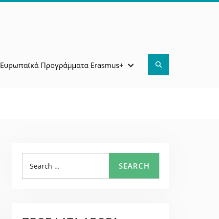
Search
Ευρωπαϊκά Προγράμματα Erasmus+
Search
SEARCH
for: