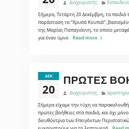
Διαχειριστής
Εκπαιδευτ
Σήμερα, Τετάρτη 20 Δεκέμβρη, τα παιδιά 
παράσταση τα “Χρυσά Κουπιά”, βασισμέν
της Μαρίας Παπαγιάννη, το οποίο μεταφέ
για έναν ύμνο
Read more
ΔΕΚ
ΠΡΏΤΕΣ ΒΟΉ
20
Διαχειριστής
Δραστηρι
Σήμερα είχαμε την τύχη να παρακολουθήσ
πρώτες βοήθειες στα παιδιά, και όχι μόν
διευθύντρια των Επειγόντων Περιστατικώ
ευχαριστούμε για τη λεπτομερή
Read m