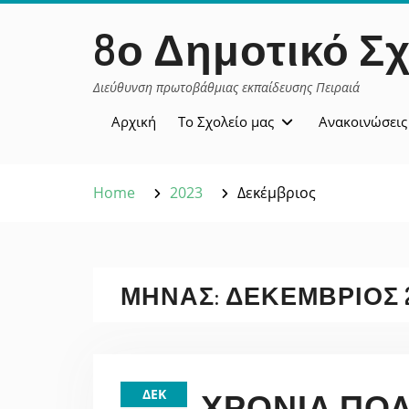
Skip
περιεχόμενο
8ο Δημοτικό Σχ
to
content
Διεύθυνση πρωτοβάθμιας εκπαίδευσης Πειραιά
Αρχική
Το Σχολείο μας
Ανακοινώσεις
Home
2023
Δεκέμβριος
ΜΉΝΑΣ:
ΔΕΚΈΜΒΡΙΟΣ 
ΔΕΚ
ΧΡΌΝΙΑ ΠΟΛ