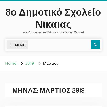
Skip
περιεχόμενο
8ο Δημοτικό Σχολείο
to
content
Νίκαιας
Διεύθυνση πρωτοβάθμιας εκπαίδευσης Πειραιά
Sear
MENU
Home
2019
Μάρτιος
ΜΉΝΑΣ:
ΜΆΡΤΙΟΣ 2019