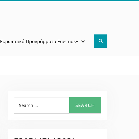
Search
Ευρωπαϊκά Προγράμματα Erasmus+
Search
SEARCH
for: