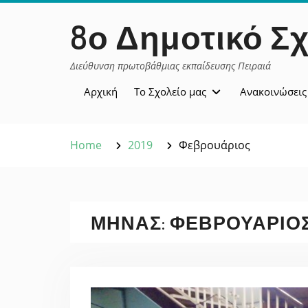
Skip
περιεχόμενο
8ο Δημοτικό Σχ
to
content
Διεύθυνση πρωτοβάθμιας εκπαίδευσης Πειραιά
Αρχική
Το Σχολείο μας
Ανακοινώσεις
Home
2019
Φεβρουάριος
ΜΉΝΑΣ:
ΦΕΒΡΟΥΆΡΙΟΣ 