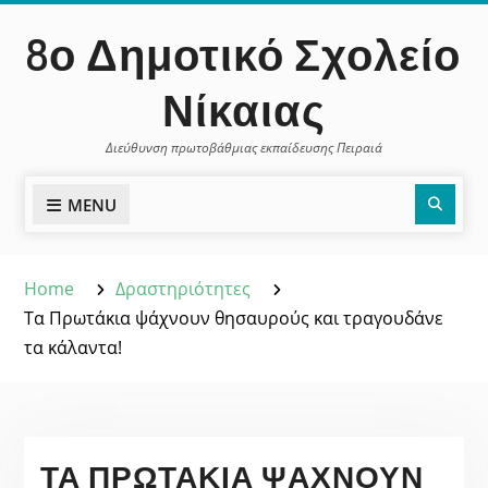
Skip
περιεχόμενο
8ο Δημοτικό Σχολείο
to
content
Νίκαιας
Διεύθυνση πρωτοβάθμιας εκπαίδευσης Πειραιά
Sear
MENU
Home
Δραστηριότητες
Τα Πρωτάκια ψάχνουν θησαυρούς και τραγουδάνε
τα κάλαντα!
ΤΑ ΠΡΩΤΆΚΙΑ ΨΆΧΝΟΥΝ