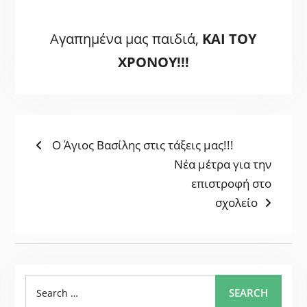
Αγαπημένα μας παιδιά,
ΚΑΙ ΤΟΥ
ΧΡΟΝΟΥ!!!
ΠΛΟΉΓΗΣΗ
Previous
Ο Άγιος Βασίλης στις τάξεις μας!!!
post:
Next
Νέα μέτρα για την
ΆΡΘΡΩΝ
post:
επιστροφή στο
σχολείο
Search
SEARCH
for: