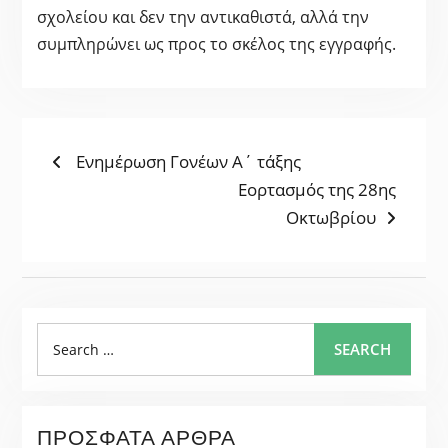
σχολείου και δεν την αντικαθιστά, αλλά την
συμπληρώνει ως προς το σκέλος της εγγραφής.
ΠΛΟΉΓΗΣΗ
Previous
Ενημέρωση Γονέων Α΄ τάξης
post:
Next
Εορτασμός της 28ης
ΆΡΘΡΩΝ
post:
Οκτωβρίου
Search
SEARCH
for:
ΠΡΌΣΦΑΤΑ ΆΡΘΡΑ