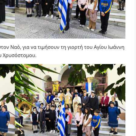
στον Ναό, για να τιμήσουν τη γιορτή του Αγίου Ιωάννη
υ Χρυσόστομου.