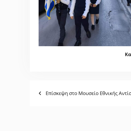
Κα
Previous
ΠΛΟΉΓΗΣΗ
Επίσκεψη στο Μουσείο Εθνικής Αντί
post:
ΆΡΘΡΩΝ