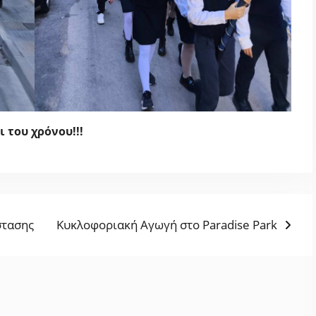
ι του χρόνου!!!
Next
στασης
Κυκλοφοριακή Αγωγή στο Paradise Park
post: