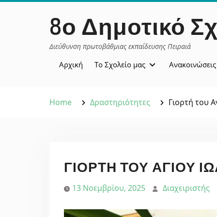
Skip
περιεχόμενο
8ο Δημοτικό Σχ
to
content
Διεύθυνση πρωτοβάθμιας εκπαίδευσης Πειραιά
Αρχική
Το Σχολείο μας
Ανακοινώσεις
Home
Δραστηριότητες
Γιορτή του 
ΓΙΟΡΤΉ ΤΟΥ ΑΓΊΟΥ Ι
13 Νοεμβρίου, 2025
Διαχειριστής