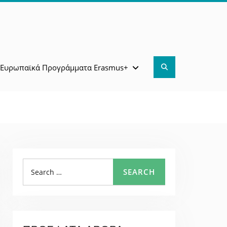
Search
Ευρωπαϊκά Προγράμματα Erasmus+
Search
SEARCH
for: